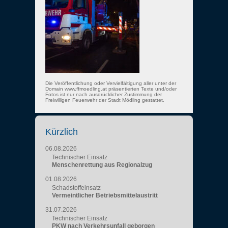
Die Veröffentlichung oder Vervielfältigung aller unter der
Domain www.ffmoedling.at präsentierten Texte und/oder
Fotos ist nur nach ausdrücklicher Zustimmung der
Freiwilligen Feuerwehr der Stadt Mödling gestattet.
Kürzlich
06.08.2026
Technischer Einsatz
Menschenrettung aus Regionalzug
01.08.2026
Schadstoffeinsatz
Vermeintlicher Betriebsmittelaustritt
31.07.2026
Technischer Einsatz
PKW nach Verkehrsunfall geborgen