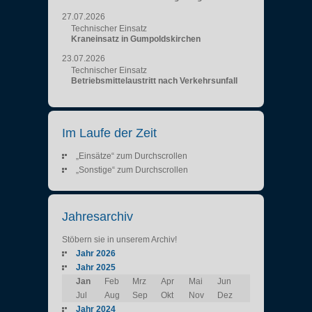
27.07.2026
Technischer Einsatz
Kraneinsatz in Gumpoldskirchen
23.07.2026
Technischer Einsatz
Betriebsmittelaustritt nach Verkehrsunfall
Im Laufe der Zeit
„Einsätze“ zum Durchscrollen
„Sonstige“ zum Durchscrollen
Jahresarchiv
Stöbern sie in unserem Archiv!
Jahr 2026
Jahr 2025
Jan
Feb
Mrz
Apr
Mai
Jun
Jul
Aug
Sep
Okt
Nov
Dez
Jahr 2024