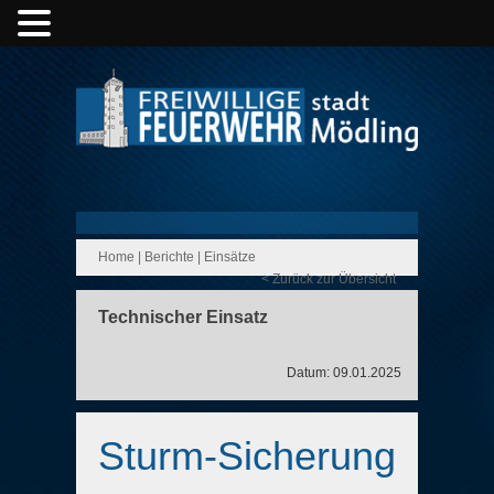
Home
|
Berichte
|
Einsätze
< Zurück zur Übersicht
Technischer Einsatz
Datum: 09.01.2025
Sturm-Sicherung