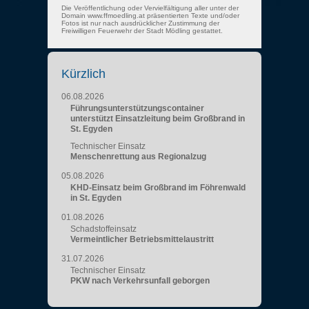
Die Veröffentlichung oder Vervielfältigung aller unter der
Domain www.ffmoedling.at präsentierten Texte und/oder
Fotos ist nur nach ausdrücklicher Zustimmung der
Freiwilligen Feuerwehr der Stadt Mödling gestattet.
Kürzlich
06.08.2026
Führungsunterstützungscontainer
unterstützt Einsatzleitung beim Großbrand in
St. Egyden
Technischer Einsatz
Menschenrettung aus Regionalzug
05.08.2026
KHD-Einsatz beim Großbrand im Föhrenwald
in St. Egyden
01.08.2026
Schadstoffeinsatz
Vermeintlicher Betriebsmittelaustritt
31.07.2026
Technischer Einsatz
PKW nach Verkehrsunfall geborgen