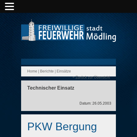
Home
|
Berichte
|
Einsätze
< Zurück zur Übersicht
Technischer Einsatz
Datum: 26.05.2003
PKW Bergung