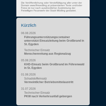
Die Veröffentlichung oder Vervielfältigung aller unter der
Domain www.ffmoedling.at präsentierten Texte und/oder
Fotos ist nur nach ausdrücklicher Zustimmung der
Freiwilligen Feuerwehr der Stadt Mödling gestattet.
Kürzlich
06.08.2026
Führungsunterstützungscontainer
unterstützt Einsatzleitung beim Großbrand in
St. Egyden
Technischer Einsatz
Menschenrettung aus Regionalzug
05.08.2026
KHD-Einsatz beim Großbrand im Föhrenwald
in St. Egyden
01.08.2026
Schadstoffeinsatz
Vermeintlicher Betriebsmittelaustritt
31.07.2026
Technischer Einsatz
PKW nach Verkehrsunfall geborgen