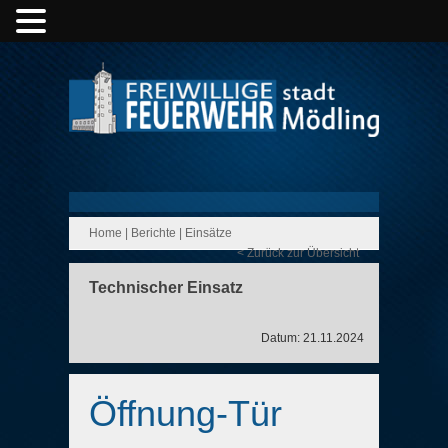
Home
|
Berichte
|
Einsätze
< Zurück zur Übersicht
Technischer Einsatz
Datum: 21.11.2024
Öffnung-Tür