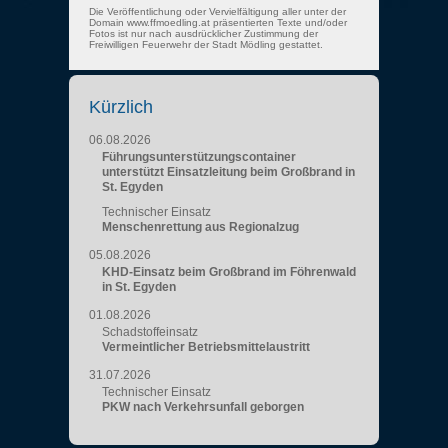
Die Veröffentlichung oder Vervielfältigung aller unter der
Domain www.ffmoedling.at präsentierten Texte und/oder
Fotos ist nur nach ausdrücklicher Zustimmung der
Freiwilligen Feuerwehr der Stadt Mödling gestattet.
Kürzlich
06.08.2026
Führungsunterstützungscontainer
unterstützt Einsatzleitung beim Großbrand in
St. Egyden
Technischer Einsatz
Menschenrettung aus Regionalzug
05.08.2026
KHD-Einsatz beim Großbrand im Föhrenwald
in St. Egyden
01.08.2026
Schadstoffeinsatz
Vermeintlicher Betriebsmittelaustritt
31.07.2026
Technischer Einsatz
PKW nach Verkehrsunfall geborgen