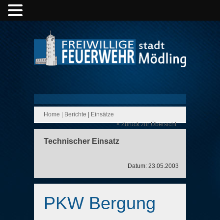
Home
|
Berichte
|
Einsätze
< Zurück zur Übersicht
Technischer Einsatz
Datum: 23.05.2003
PKW Bergung