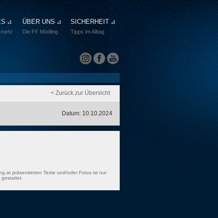
ES
ÜBER UNS
SICHERHEIT
 mehr
Die FF Mödling
Tipps im Alltag
< Zurück zur Übersicht
Datum: 10.10.2024
ng.at präsentierten Texte und/oder Fotos ist nur
gestattet.