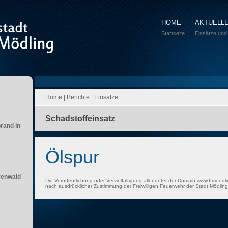
HOME
AKTUELL
Startseite
Einsätze und
Home
|
Berichte
|
Einsätze
Schadstoffeinsatz
brand in
Ölspur
renwald
Die Veröffentlichung oder Vervielfältigung aller unter der Domain www.ffmoedli
nach ausdrücklicher Zustimmung der Freiwilligen Feuerwehr der Stadt Mödling 