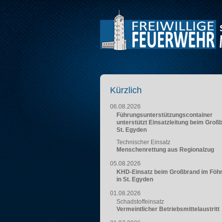
Kürzlich
06.08.2026
Führungsunterstützungscontainer
unterstützt Einsatzleitung beim Groß
St. Egyden
Technischer Einsatz
Menschenrettung aus Regionalzug
05.08.2026
KHD-Einsatz beim Großbrand im Föh
in St. Egyden
01.08.2026
Schadstoffeinsatz
Vermeintlicher Betriebsmittelaustritt