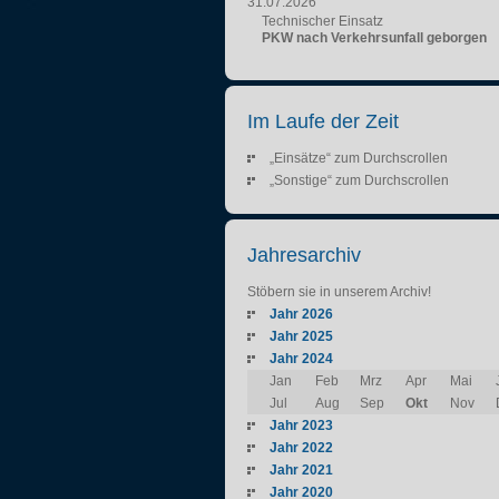
31.07.2026
Technischer Einsatz
PKW nach Verkehrsunfall geborgen
Im Laufe der Zeit
„Einsätze“ zum Durchscrollen
„Sonstige“ zum Durchscrollen
Jahresarchiv
Stöbern sie in unserem Archiv!
Jahr 2026
Jahr 2025
Jahr 2024
Jan
Feb
Mrz
Apr
Mai
Jul
Aug
Sep
Okt
Nov
Jahr 2023
Jahr 2022
Jahr 2021
Jahr 2020