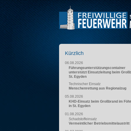
Kürzlich
06.08.2026
Führungsunterstützungscontainer
unterstützt Einsatzleitung beim Groß
St. Egyden
Technischer Einsatz
Menschenrettung aus Regionalzug
05.08.2026
KHD-Einsatz beim Großbrand im Föh
in St. Egyden
01.08.2026
Schadstoffeinsatz
Vermeintlicher Betriebsmittelaustritt