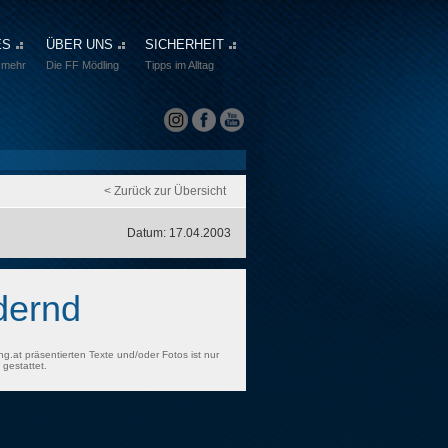
ES
ÜBER UNS
SICHERHEIT
 mehr
Die FF Mödling
Tipps im Alltag
< Zurück zur Übersicht
Datum: 17.04.2003
dernd
ng.at präsentierten Texte und/oder Fotos ist nur
gestattet.