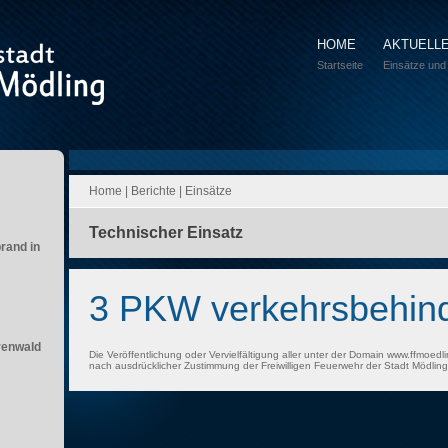
HOME
AKTUELL
Startseite
Einsätze und
Home
|
Berichte
|
Einsätze
Technischer Einsatz
brand in
3 PKW verkehrsbehin
renwald
Die Veröffentlichung oder Vervielfältigung aller unter der Domain www.ffmoedli
nach ausdrücklicher Zustimmung der Freiwilligen Feuerwehr der Stadt Mödling 