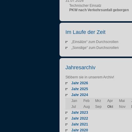
31.07.2026
Technischer Einsatz
PKW nach Verkehrsunfall geborgen
Im Laufe der Zeit
„Einsätze“ zum Durchscrollen
„Sonstige“ zum Durchscrollen
Jahresarchiv
Stöbern sie in unserem Archiv!
Jahr 2026
Jahr 2025
Jahr 2024
Jan
Feb
Mrz
Apr
Mai
Jul
Aug
Sep
Okt
Nov
Jahr 2023
Jahr 2022
Jahr 2021
Jahr 2020