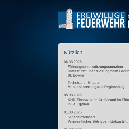
Kürzlich
06.08.2026
Führungsunterstützungscontainer
unterstützt Einsatzleitung beim Groß
St. Egyden
Technischer Einsatz
Menschenrettung aus Regionalzug
05.08.2026
KHD-Einsatz beim Großbrand im Föh
in St. Egyden
01.08.2026
Schadstoffeinsatz
Vermeintlicher Betriebsmittelaustritt