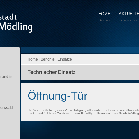
HOME
AKTUELL
Startseite
Einsätze und
Home
|
Berichte
|
Einsätze
Technischer Einsatz
brand in
Öffnung-Tür
renwald
Die Veröffentlichung oder Vervielfältigung aller unter der Domain www.ffmoedli
nach ausdrücklicher Zustimmung der Freiwilligen Feuerwehr der Stadt Mödling 