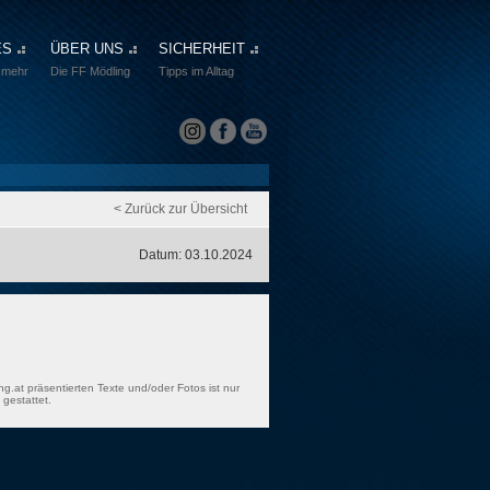
ES
ÜBER UNS
SICHERHEIT
 mehr
Die FF Mödling
Tipps im Alltag
< Zurück zur Übersicht
Datum: 03.10.2024
ng.at präsentierten Texte und/oder Fotos ist nur
gestattet.