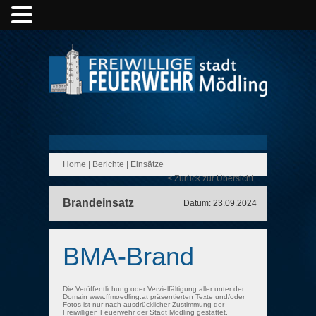
Home
|
Berichte
|
Einsätze
< Zurück zur Übersicht
Brandeinsatz
Datum: 23.09.2024
BMA-Brand
Die Veröffentlichung oder Vervielfältigung aller unter der
Domain www.ffmoedling.at präsentierten Texte und/oder
Fotos ist nur nach ausdrücklicher Zustimmung der
Freiwilligen Feuerwehr der Stadt Mödling gestattet.