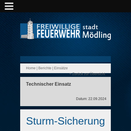
Home
|
Berichte
|
Einsätze
< Zurück zur Übersicht
Technischer Einsatz
Datum: 22.09.2024
Sturm-Sicherung