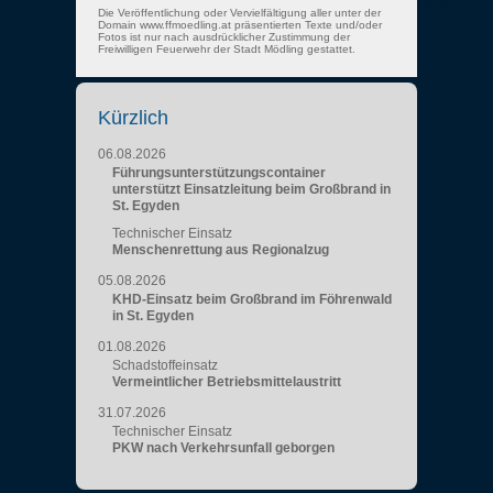
Die Veröffentlichung oder Vervielfältigung aller unter der
Domain www.ffmoedling.at präsentierten Texte und/oder
Fotos ist nur nach ausdrücklicher Zustimmung der
Freiwilligen Feuerwehr der Stadt Mödling gestattet.
Kürzlich
06.08.2026
Führungsunterstützungscontainer
unterstützt Einsatzleitung beim Großbrand in
St. Egyden
Technischer Einsatz
Menschenrettung aus Regionalzug
05.08.2026
KHD-Einsatz beim Großbrand im Föhrenwald
in St. Egyden
01.08.2026
Schadstoffeinsatz
Vermeintlicher Betriebsmittelaustritt
31.07.2026
Technischer Einsatz
PKW nach Verkehrsunfall geborgen