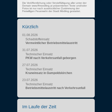
Die Veröffentlichung oder Vervielfältigung aller unter der
Domain www.ffmoedling.at präsentierten Texte und/oder
Fotos ist nur nach ausdrücklicher Zustimmung der
Freiwilligen Feuerwehr der Stadt Mödling gestattet.
Kürzlich
01.08.2026
Schadstoffeinsatz
Vermeintlicher Betriebsmittelaustritt
31.07.2026
Technischer Einsatz
PKW nach Verkehrsunfall geborgen
27.07.2026
Technischer Einsatz
Kraneinsatz in Gumpoldskirchen
23.07.2026
Technischer Einsatz
Betriebsmittelaustritt nach Verkehrsunfall
Im Laufe der Zeit