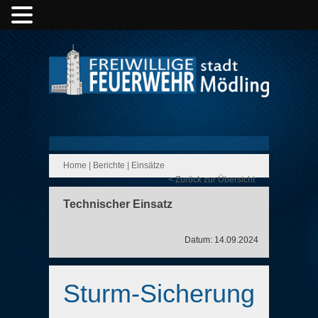
Home
|
Berichte
|
Einsätze
< Zurück zur Übersicht
Technischer Einsatz
Datum: 14.09.2024
Sturm-Sicherung