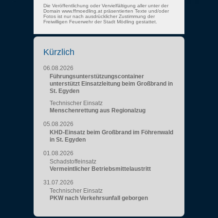
Die Veröffentlichung oder Vervielfältigung aller unter der
Domain www.ffmoedling.at präsentierten Texte und/oder
Fotos ist nur nach ausdrücklicher Zustimmung der
Freiwilligen Feuerwehr der Stadt Mödling gestattet.
Kürzlich
06.08.2026
Führungsunterstützungscontainer
unterstützt Einsatzleitung beim Großbrand in
St. Egyden
Technischer Einsatz
Menschenrettung aus Regionalzug
05.08.2026
KHD-Einsatz beim Großbrand im Föhrenwald
in St. Egyden
01.08.2026
Schadstoffeinsatz
Vermeintlicher Betriebsmittelaustritt
31.07.2026
Technischer Einsatz
PKW nach Verkehrsunfall geborgen