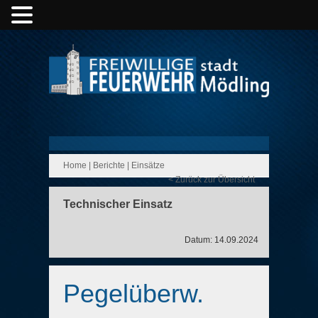
Home
|
Berichte
|
Einsätze
< Zurück zur Übersicht
Technischer Einsatz
Datum: 14.09.2024
Pegelüberw.