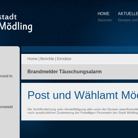
HOME
AKTUELL
Startseite
Einsätze und
Home
|
Berichte
|
Einsätze
Brandmelder Täuschungsalarm
brand in
Post und Wählamt Möd
renwald
Die Veröffentlichung oder Vervielfältigung aller unter der Domain www.ffmoedli
nach ausdrücklicher Zustimmung der Freiwilligen Feuerwehr der Stadt Mödling 