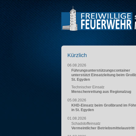
Kürzlich
06.08.2026
Führungsunterstützungscontainer
unterstützt Einsatzleitung beim Groß
St. Egyden
Technischer Einsatz
Menschenrettung aus Regionalzug
05.08.2026
KHD-Einsatz beim Großbrand im Föh
in St. Egyden
01.08.2026
Schadstoffeinsatz
Vermeintlicher Betriebsmittelaustritt