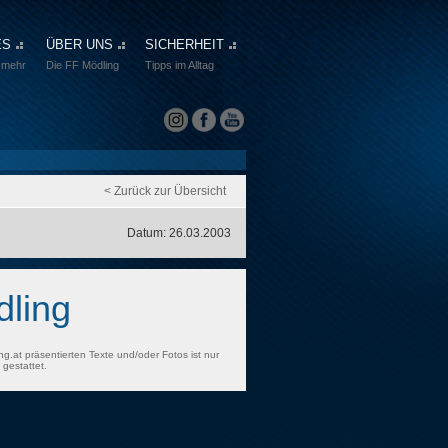
ES
ÜBER UNS
SICHERHEIT
 mehr
Die FF Mödling
Tipps im Alltag
< Zurück zur Übersicht
Datum: 26.03.2003
ling
ng.at präsentierten Texte und/oder Fotos ist nur
gestattet.