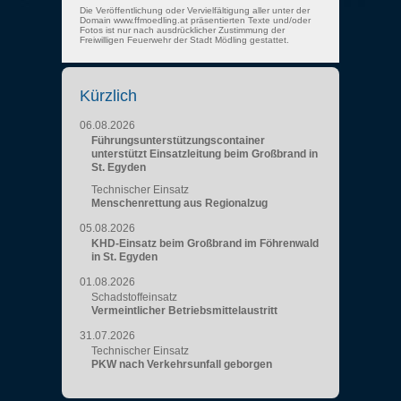
Die Veröffentlichung oder Vervielfältigung aller unter der
Domain www.ffmoedling.at präsentierten Texte und/oder
Fotos ist nur nach ausdrücklicher Zustimmung der
Freiwilligen Feuerwehr der Stadt Mödling gestattet.
Kürzlich
06.08.2026
Führungsunterstützungscontainer
unterstützt Einsatzleitung beim Großbrand in
St. Egyden
Technischer Einsatz
Menschenrettung aus Regionalzug
05.08.2026
KHD-Einsatz beim Großbrand im Föhrenwald
in St. Egyden
01.08.2026
Schadstoffeinsatz
Vermeintlicher Betriebsmittelaustritt
31.07.2026
Technischer Einsatz
PKW nach Verkehrsunfall geborgen