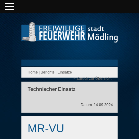
Home
|
Berichte
|
Einsätze
< Zurück zur Übersicht
Technischer Einsatz
Datum: 14.09.2024
MR-VU