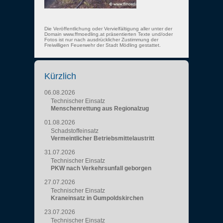
Die Veröffentlichung oder Vervielfältigung aller unter der
Domain www.ffmoedling.at präsentierten Texte und/oder
Fotos ist nur nach ausdrücklicher Zustimmung der
Freiwilligen Feuerwehr der Stadt Mödling gestattet.
Kürzlich
06.08.2026
Technischer Einsatz
Menschenrettung aus Regionalzug
01.08.2026
Schadstoffeinsatz
Vermeintlicher Betriebsmittelaustritt
31.07.2026
Technischer Einsatz
PKW nach Verkehrsunfall geborgen
27.07.2026
Technischer Einsatz
Kraneinsatz in Gumpoldskirchen
23.07.2026
Technischer Einsatz