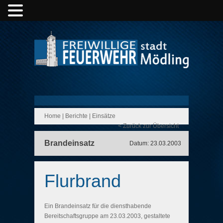
Home
|
Berichte
|
Einsätze
< Zurück zur Übersicht
Brandeinsatz
Datum: 23.03.2003
Flurbrand
Ein Brandeinsatz für die diensthabende
Bereitschaftsgruppe am 23.03.2003, gestaltete