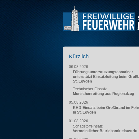
Kürzlich
06.08.2026
Führungsunterstützungscontainer
unterstützt Einsatzleitung beim Groß
St. Egyden
Technischer Einsatz
Menschenrettung aus Regionalzug
05.08.2026
KHD-Einsatz beim Großbrand im Föh
in St. Egyden
01.08.2026
Schadstoffeinsatz
Vermeintlicher Betriebsmittelaustritt