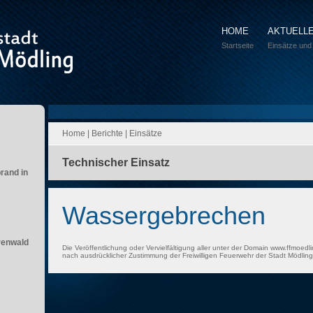
HOME
AKTUELL
Startseite
Einsätze und
Home
|
Berichte
|
Einsätze
Technischer Einsatz
brand in
Wassergebrechen
renwald
Die Veröffentlichung oder Vervielfältigung aller unter der Domain www.ffmoedli
nach ausdrücklicher Zustimmung der Freiwilligen Feuerwehr der Stadt Mödling 