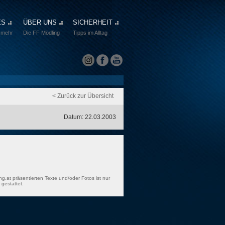
ES
ÜBER UNS
SICHERHEIT
 mehr
Die FF Mödling
Tipps im Alltag
< Zurück zur Übersicht
Datum: 22.03.2003
ng.at präsentierten Texte und/oder Fotos ist nur
gestattet.