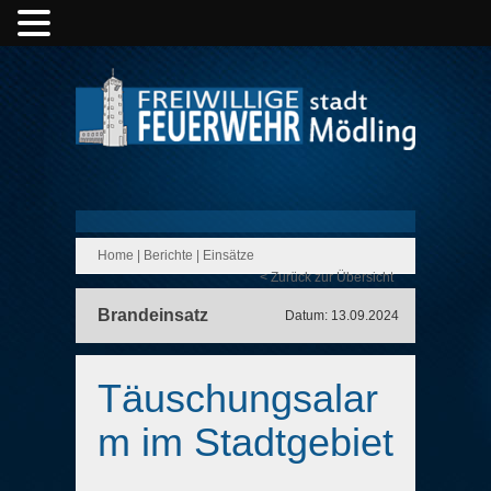
Home
|
Berichte
|
Einsätze
< Zurück zur Übersicht
Brandeinsatz
Datum: 13.09.2024
Täuschungsalar
m im Stadtgebiet