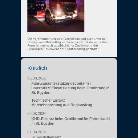
Die Veröffentlichung oder Vervielfältigung aller unter der
Domain www.ffmoedling.at präsentierten Texte und/oder
Fotos ist nur nach ausdrücklicher Zustimmung der
Freiwilligen Feuerwehr der Stadt Mödling gestattet.
Kürzlich
06.08.2026
Führungsunterstützungscontainer
unterstützt Einsatzleitung beim Großbrand in
St. Egyden
Technischer Einsatz
Menschenrettung aus Regionalzug
05.08.2026
KHD-Einsatz beim Großbrand im Föhrenwald
in St. Egyden
01.08.2026
Schadstoffeinsatz