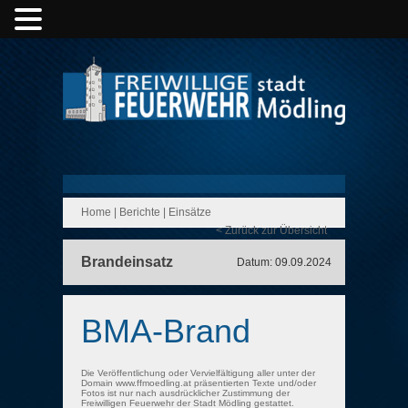
Home
|
Berichte
|
Einsätze
< Zurück zur Übersicht
Brandeinsatz
Datum: 09.09.2024
BMA-Brand
Die Veröffentlichung oder Vervielfältigung aller unter der
Domain www.ffmoedling.at präsentierten Texte und/oder
Fotos ist nur nach ausdrücklicher Zustimmung der
Freiwilligen Feuerwehr der Stadt Mödling gestattet.