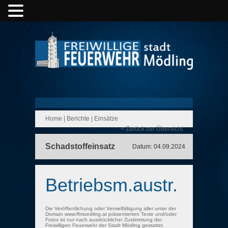
Home
|
Berichte
|
Einsätze
< Zurück zur Übersicht
Schadstoffeinsatz
Datum: 04.09.2024
Betriebsm.austr.
Die Veröffentlichung oder Vervielfältigung aller unter der
Domain www.ffmoedling.at präsentierten Texte und/oder
Fotos ist nur nach ausdrücklicher Zustimmung der
Freiwilligen Feuerwehr der Stadt Mödling gestattet.