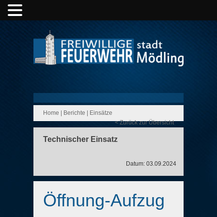
Home
|
Berichte
|
Einsätze
< Zurück zur Übersicht
Technischer Einsatz
Datum: 03.09.2024
Öffnung-Aufzug