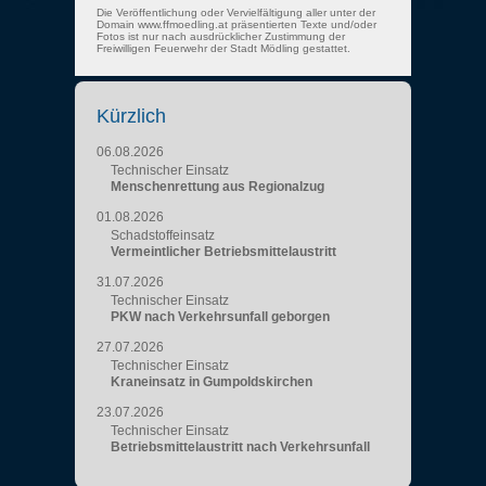
Die Veröffentlichung oder Vervielfältigung aller unter der
Domain www.ffmoedling.at präsentierten Texte und/oder
Fotos ist nur nach ausdrücklicher Zustimmung der
Freiwilligen Feuerwehr der Stadt Mödling gestattet.
Kürzlich
06.08.2026
Technischer Einsatz
Menschenrettung aus Regionalzug
01.08.2026
Schadstoffeinsatz
Vermeintlicher Betriebsmittelaustritt
31.07.2026
Technischer Einsatz
PKW nach Verkehrsunfall geborgen
27.07.2026
Technischer Einsatz
Kraneinsatz in Gumpoldskirchen
23.07.2026
Technischer Einsatz
Betriebsmittelaustritt nach Verkehrsunfall