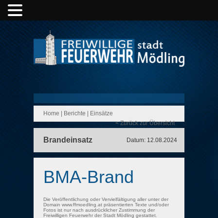
Home
|
Berichte
|
Einsätze
< Zurück zur Übersicht
Brandeinsatz
Datum: 12.08.2024
BMA-Brand
Die Veröffentlichung oder Vervielfältigung aller unter der
Domain www.ffmoedling.at präsentierten Texte und/oder
Fotos ist nur nach ausdrücklicher Zustimmung der
Freiwilligen Feuerwehr der Stadt Mödling gestattet.