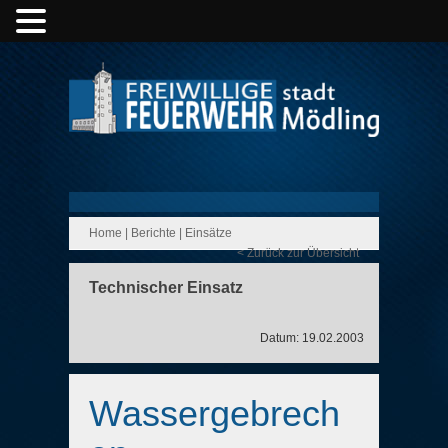
Home
|
Berichte
|
Einsätze
< Zurück zur Übersicht
Technischer Einsatz
Datum: 19.02.2003
Wassergebrech