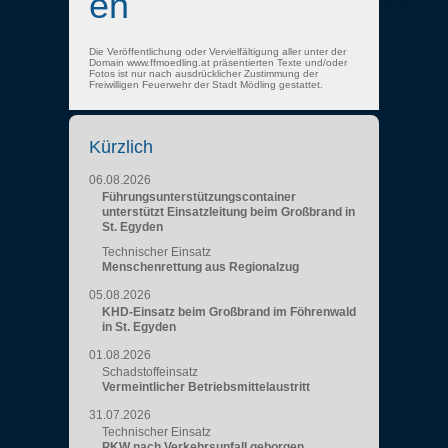
en
Die Veröffentlichung oder Vervielfältigung aller unter der
Domain www.ffmoedling.at präsentierten Texte und/oder
Fotos ist nur nach ausdrücklicher Zustimmung der
Freiwilligen Feuerwehr der Stadt Mödling gestattet.
Kürzlich
06.08.2026
Führungsunterstützungscontainer
unterstützt Einsatzleitung beim Großbrand in
St. Egyden
Technischer Einsatz
Menschenrettung aus Regionalzug
05.08.2026
KHD-Einsatz beim Großbrand im Föhrenwald
in St. Egyden
01.08.2026
Schadstoffeinsatz
Vermeintlicher Betriebsmittelaustritt
31.07.2026
Technischer Einsatz
PKW nach Verkehrsunfall geborgen