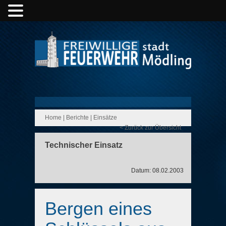
Home
|
Berichte
|
Einsätze
< Zurück zur Übersicht
Technischer Einsatz
Datum: 08.02.2003
Bergen eines