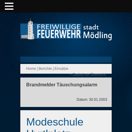
Home
|
Berichte
|
Einsätze
< Zurück zur Übersicht
Brandmelder Täuschungsalarm
Datum: 30.01.2003
Modeschule