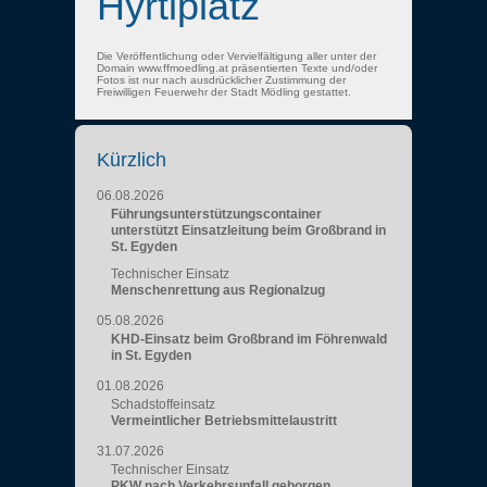
Hyrtlplatz
Die Veröffentlichung oder Vervielfältigung aller unter der
Domain www.ffmoedling.at präsentierten Texte und/oder
Fotos ist nur nach ausdrücklicher Zustimmung der
Freiwilligen Feuerwehr der Stadt Mödling gestattet.
Kürzlich
06.08.2026
Führungsunterstützungscontainer
unterstützt Einsatzleitung beim Großbrand in
St. Egyden
Technischer Einsatz
Menschenrettung aus Regionalzug
05.08.2026
KHD-Einsatz beim Großbrand im Föhrenwald
in St. Egyden
01.08.2026
Schadstoffeinsatz
Vermeintlicher Betriebsmittelaustritt
31.07.2026
Technischer Einsatz
PKW nach Verkehrsunfall geborgen