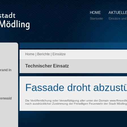
HOME
AKTUELL
Startseite
Einsätze und
Home
|
Berichte
|
Einsätze
Technischer Einsatz
brand in
Fassade droht abzust
renwald
Die Veröffentlichung oder Vervielfältigung aller unter der Domain www.ffmoedli
nach ausdrücklicher Zustimmung der Freiwilligen Feuerwehr der Stadt Mödling 