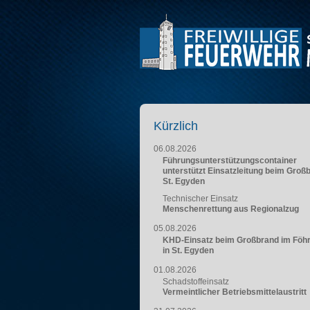
Kürzlich
06.08.2026
Führungsunterstützungscontainer
unterstützt Einsatzleitung beim Groß
St. Egyden
Technischer Einsatz
Menschenrettung aus Regionalzug
05.08.2026
KHD-Einsatz beim Großbrand im Föh
in St. Egyden
01.08.2026
Schadstoffeinsatz
Vermeintlicher Betriebsmittelaustritt