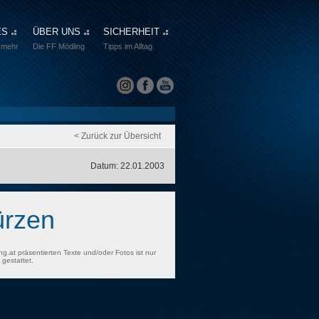
ES
ÜBER UNS
SICHERHEIT
 mehr
Die FF Mödling
Tipps im Alltag
< Zurück zur Übersicht
Datum: 22.01.2003
ürzen
ng.at präsentierten Texte und/oder Fotos ist nur
gestattet.