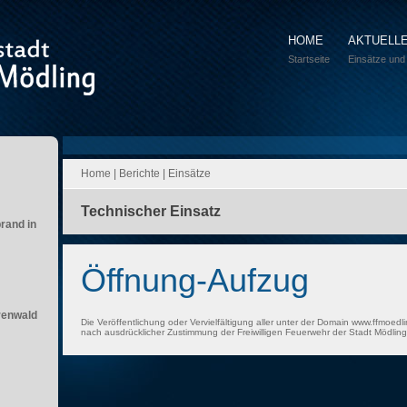
HOME
AKTUELL
Startseite
Einsätze und
Home
|
Berichte
|
Einsätze
Technischer Einsatz
brand in
Öffnung-Aufzug
renwald
Die Veröffentlichung oder Vervielfältigung aller unter der Domain www.ffmoedli
nach ausdrücklicher Zustimmung der Freiwilligen Feuerwehr der Stadt Mödling 