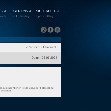
ES
ÜBER UNS
SICHERHEIT
 mehr
Die FF Mödling
Tipps im Alltag
< Zurück zur Übersicht
Datum: 25.06.2024
ng.at präsentierten Texte und/oder Fotos ist nur
gestattet.