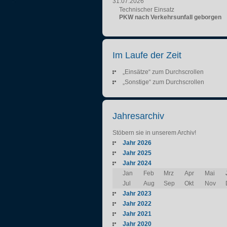
31.07.2026
Technischer Einsatz
PKW nach Verkehrsunfall geborgen
Im Laufe der Zeit
„Einsätze“ zum Durchscrollen
„Sonstige“ zum Durchscrollen
Jahresarchiv
Stöbern sie in unserem Archiv!
Jahr 2026
Jahr 2025
Jahr 2024
Jan
Feb
Mrz
Apr
Mai
Jul
Aug
Sep
Okt
Nov
Jahr 2023
Jahr 2022
Jahr 2021
Jahr 2020