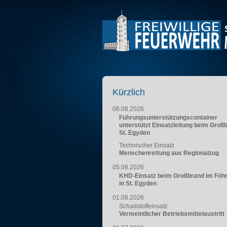
Kürzlich
06.08.2026
Führungsunterstützungscontainer
unterstützt Einsatzleitung beim Groß
St. Egyden
Technischer Einsatz
Menschenrettung aus Regionalzug
05.08.2026
KHD-Einsatz beim Großbrand im Föh
in St. Egyden
01.08.2026
Schadstoffeinsatz
Vermeintlicher Betriebsmittelaustritt