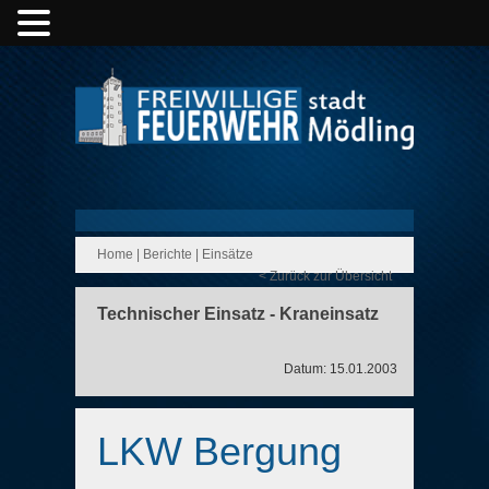
Home
|
Berichte
|
Einsätze
< Zurück zur Übersicht
Technischer Einsatz - Kraneinsatz
Datum: 15.01.2003
LKW Bergung