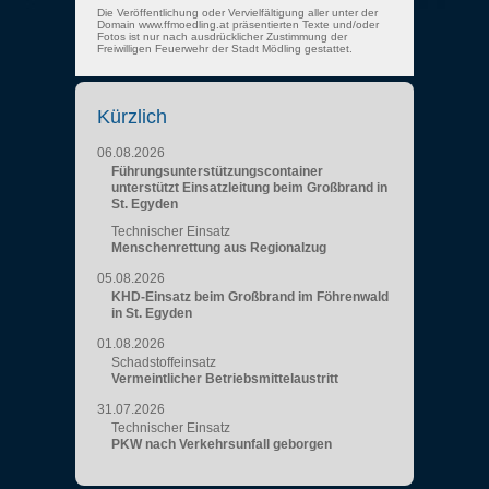
Die Veröffentlichung oder Vervielfältigung aller unter der
Domain www.ffmoedling.at präsentierten Texte und/oder
Fotos ist nur nach ausdrücklicher Zustimmung der
Freiwilligen Feuerwehr der Stadt Mödling gestattet.
Kürzlich
06.08.2026
Führungsunterstützungscontainer
unterstützt Einsatzleitung beim Großbrand in
St. Egyden
Technischer Einsatz
Menschenrettung aus Regionalzug
05.08.2026
KHD-Einsatz beim Großbrand im Föhrenwald
in St. Egyden
01.08.2026
Schadstoffeinsatz
Vermeintlicher Betriebsmittelaustritt
31.07.2026
Technischer Einsatz
PKW nach Verkehrsunfall geborgen