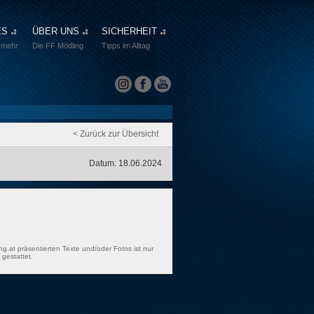
ES
ÜBER UNS
SICHERHEIT
 mehr
Die FF Mödling
Tipps im Alltag
< Zurück zur Übersicht
Datum: 18.06.2024
ng.at präsentierten Texte und/oder Fotos ist nur
gestattet.