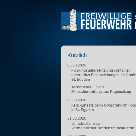
Kürzlich
06.08.2026
Führungsunterstützungscontainer
unterstützt Einsatzleitung beim Groß
St. Egyden
Technischer Einsatz
Menschenrettung aus Regionalzug
05.08.2026
KHD-Einsatz beim Großbrand im Föh
in St. Egyden
01.08.2026
Schadstoffeinsatz
Vermeintlicher Betriebsmittelaustritt