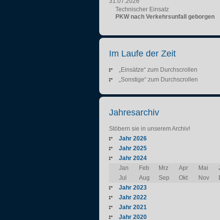
31.07.2026
Technischer Einsatz
PKW nach Verkehrsunfall geborgen
Im Laufe der Zeit
„Einsätze“ zum Durchscrollen
„Sonstige“ zum Durchscrollen
Jahresarchiv
Stöbern sie in unserem Archiv!
Jahr 2026
Jahr 2025
Jahr 2024
Jan
Feb
Mrz
Apr
Mai
Jul
Aug
Sep
Okt
Nov
Jahr 2023
Jahr 2022
Jahr 2021
Jahr 2020