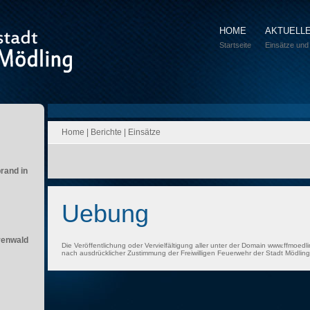
HOME
AKTUELL
Startseite
Einsätze und
Home
|
Berichte
|
Einsätze
brand in
Uebung
renwald
Die Veröffentlichung oder Vervielfältigung aller unter der Domain www.ffmoedli
nach ausdrücklicher Zustimmung der Freiwilligen Feuerwehr der Stadt Mödling 