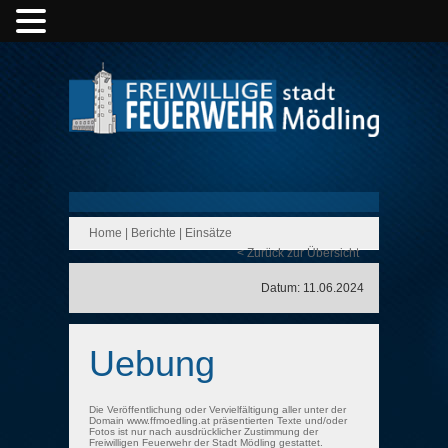
Home
|
Berichte
|
Einsätze
< Zurück zur Übersicht
Datum: 11.06.2024
Uebung
Die Veröffentlichung oder Vervielfältigung aller unter der
Domain www.ffmoedling.at präsentierten Texte und/oder
Fotos ist nur nach ausdrücklicher Zustimmung der
Freiwilligen Feuerwehr der Stadt Mödling gestattet.