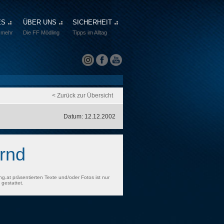
ES
ÜBER UNS
SICHERHEIT
 mehr
Die FF Mödling
Tipps im Alltag
< Zurück zur Übersicht
Datum: 12.12.2002
rnd
ng.at präsentierten Texte und/oder Fotos ist nur
gestattet.