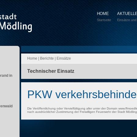
HOME
AKTUELL
Startseite
Einsätze und
Home
|
Berichte
|
Einsätze
Technischer Einsatz
brand in
PKW verkehrsbehinde
renwald
Die Veröffentlichung oder Vervielfältigung aller unter der Domain www.ffmoedli
nach ausdrücklicher Zustimmung der Freiwilligen Feuerwehr der Stadt Mödling 