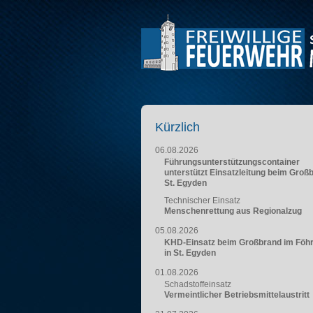
Kürzlich
06.08.2026
Führungsunterstützungscontainer
unterstützt Einsatzleitung beim Groß
St. Egyden
Technischer Einsatz
Menschenrettung aus Regionalzug
05.08.2026
KHD-Einsatz beim Großbrand im Föh
in St. Egyden
01.08.2026
Schadstoffeinsatz
Vermeintlicher Betriebsmittelaustritt