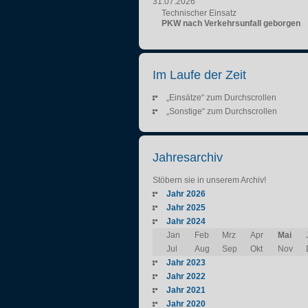
31.07.2026
Technischer Einsatz
PKW nach Verkehrsunfall geborgen
Im Laufe der Zeit
„Einsätze“ zum Durchscrollen
„Sonstige“ zum Durchscrollen
Jahresarchiv
Stöbern sie in unserem Archiv!
Jahr 2026
Jahr 2025
Jahr 2024
Jan
Feb
Mrz
Apr
Mai
Jul
Aug
Sep
Okt
Nov
Jahr 2023
Jahr 2022
Jahr 2021
Jahr 2020