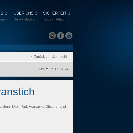
ES
ÜBER UNS
SICHERHEIT
 mehr
Die FF Mödling
Tipps im Alltag
< Zurück zur Übersicht
Datum: 25.05.2024
anstich
isterin Dipl. Päd. Franziska Olischer und