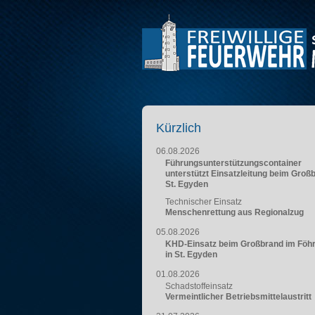
Kürzlich
06.08.2026
Führungsunterstützungscontainer
unterstützt Einsatzleitung beim Groß
St. Egyden
Technischer Einsatz
Menschenrettung aus Regionalzug
05.08.2026
KHD-Einsatz beim Großbrand im Föh
in St. Egyden
01.08.2026
Schadstoffeinsatz
Vermeintlicher Betriebsmittelaustritt