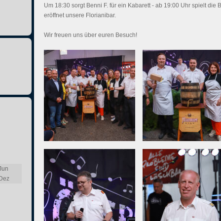
Um 18:30 sorgt Benni F. für ein Kabarett - ab 19:00 Uhr spielt die
eröffnet unsere Florianibar.
Wir freuen uns über euren Besuch!
Jun
Dez