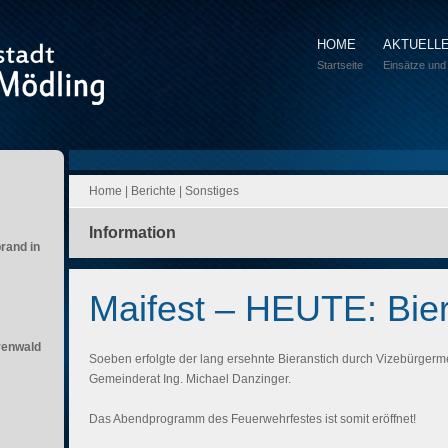
HOME
AKTUELL
Startseite
Einsätze und
Home
|
Berichte
|
Sonstiges
Information
brand in
Maifest – HEUTE: Bier
renwald
Soeben erfolgte der lang ersehnte Bieranstich durch Vizebürgerme
Gemeinderat Ing. Michael Danzinger.
Das Abendprogramm des Feuerwehrfestes ist somit eröffnet!