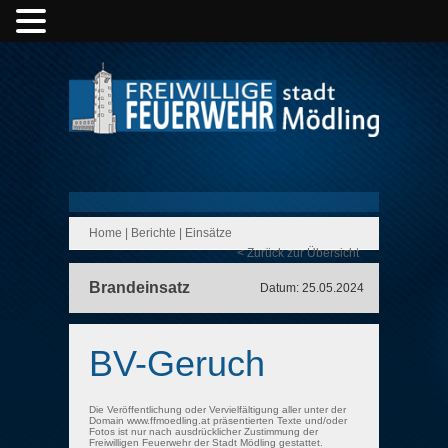
Home
|
Berichte
|
Einsätze
< Zurück zur Übersicht
Brandeinsatz
Datum: 25.05.2024
BV-Geruch
Die Veröffentlichung oder Vervielfältigung aller unter der
Domain www.ffmoedling.at präsentierten Texte und/oder
Fotos ist nur nach ausdrücklicher Zustimmung der
Freiwilligen Feuerwehr der Stadt Mödling gestattet.