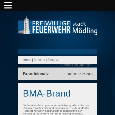
Home
|
Berichte
|
Einsätze
< Zurück zur Übersicht
Brandeinsatz
Datum: 22.05.2024
BMA-Brand
Die Veröffentlichung oder Vervielfältigung aller unter der
Domain www.ffmoedling.at präsentierten Texte und/oder
Fotos ist nur nach ausdrücklicher Zustimmung der
Freiwilligen Feuerwehr der Stadt Mödling gestattet.