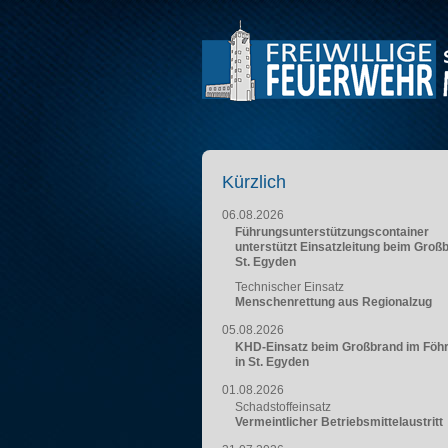
Kürzlich
06.08.2026
Führungsunterstützungscontainer
unterstützt Einsatzleitung beim Groß
St. Egyden
Technischer Einsatz
Menschenrettung aus Regionalzug
05.08.2026
KHD-Einsatz beim Großbrand im Föh
in St. Egyden
01.08.2026
Schadstoffeinsatz
Vermeintlicher Betriebsmittelaustritt