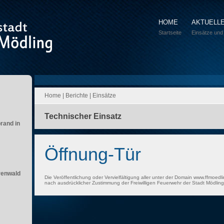
HOME
AKTUELL
Startseite
Einsätze und
Home
|
Berichte
|
Einsätze
Technischer Einsatz
brand in
Öffnung-Tür
renwald
Die Veröffentlichung oder Vervielfältigung aller unter der Domain www.ffmoedli
nach ausdrücklicher Zustimmung der Freiwilligen Feuerwehr der Stadt Mödling 