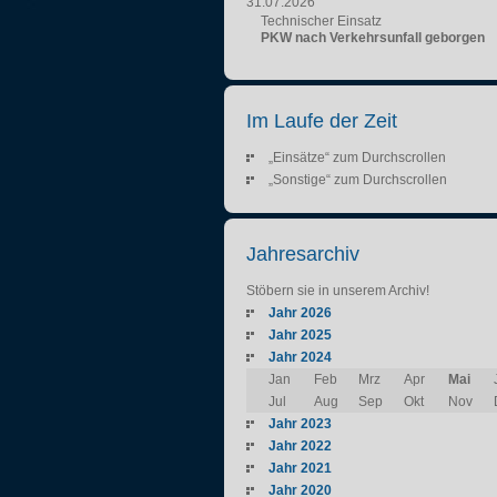
31.07.2026
Technischer Einsatz
PKW nach Verkehrsunfall geborgen
Im Laufe der Zeit
„Einsätze“ zum Durchscrollen
„Sonstige“ zum Durchscrollen
Jahresarchiv
Stöbern sie in unserem Archiv!
Jahr 2026
Jahr 2025
Jahr 2024
Jan
Feb
Mrz
Apr
Mai
Jul
Aug
Sep
Okt
Nov
Jahr 2023
Jahr 2022
Jahr 2021
Jahr 2020