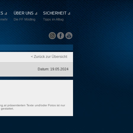
ES
ÜBER UNS
SICHERHEIT
 mehr
Die FF Mödling
Tipps im Alltag
< Zurück zur Übersicht
Datum: 19.05.2024
ng.at präsentierten Texte und/oder Fotos ist nur
gestattet.