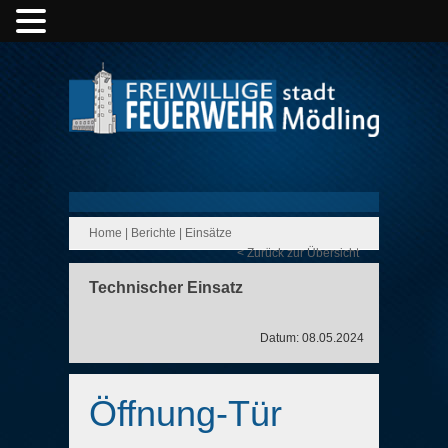
Home
|
Berichte
|
Einsätze
< Zurück zur Übersicht
Technischer Einsatz
Datum: 08.05.2024
Öffnung-Tür