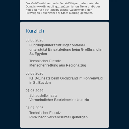
Die Veröffentlichung oder Vervielfältigung aller unter der
Domain www.ffmoedling.at präsentierten Texte und/oder
Fotos ist nur nach ausdrücklicher Zustimmung der
Freiwilligen Feuerwehr der Stadt Mödling gestattet.
Kürzlich
06.08.2026
Führungsunterstützungscontainer
unterstützt Einsatzleitung beim Großbrand in
St. Egyden
Technischer Einsatz
Menschenrettung aus Regionalzug
05.08.2026
KHD-Einsatz beim Großbrand im Föhrenwald
in St. Egyden
01.08.2026
Schadstoffeinsatz
Vermeintlicher Betriebsmittelaustritt
31.07.2026
Technischer Einsatz
PKW nach Verkehrsunfall geborgen