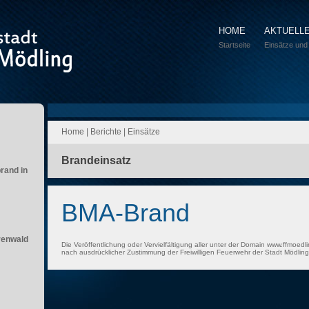
HOME
AKTUELL
Startseite
Einsätze und
Home
|
Berichte
|
Einsätze
Brandeinsatz
brand in
BMA-Brand
renwald
Die Veröffentlichung oder Vervielfältigung aller unter der Domain www.ffmoedli
nach ausdrücklicher Zustimmung der Freiwilligen Feuerwehr der Stadt Mödling 