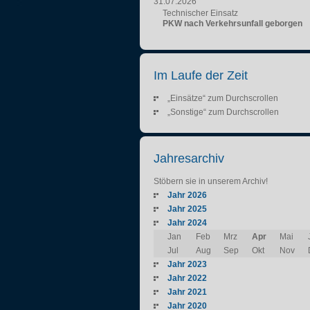
31.07.2026
Technischer Einsatz
PKW nach Verkehrsunfall geborgen
Im Laufe der Zeit
„Einsätze“ zum Durchscrollen
„Sonstige“ zum Durchscrollen
Jahresarchiv
Stöbern sie in unserem Archiv!
Jahr 2026
Jahr 2025
Jahr 2024
Jan
Feb
Mrz
Apr
Mai
Jul
Aug
Sep
Okt
Nov
Jahr 2023
Jahr 2022
Jahr 2021
Jahr 2020