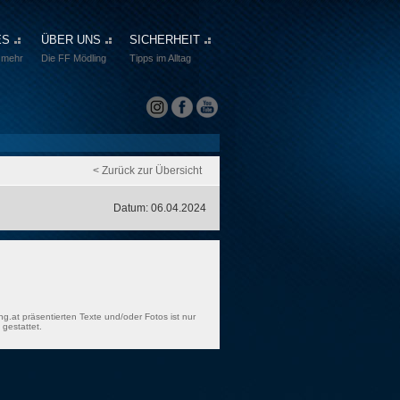
ES
ÜBER UNS
SICHERHEIT
 mehr
Die FF Mödling
Tipps im Alltag
< Zurück zur Übersicht
Datum: 06.04.2024
ng.at präsentierten Texte und/oder Fotos ist nur
gestattet.