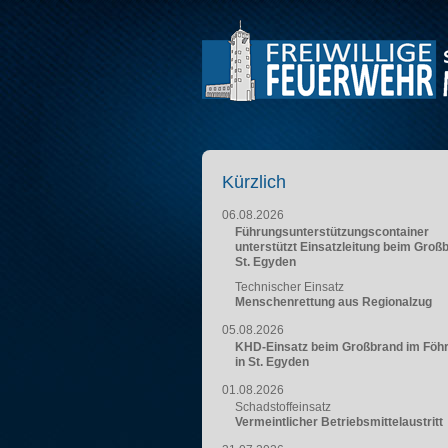
Kürzlich
06.08.2026
Führungsunterstützungscontainer
unterstützt Einsatzleitung beim Groß
St. Egyden
Technischer Einsatz
Menschenrettung aus Regionalzug
05.08.2026
KHD-Einsatz beim Großbrand im Föh
in St. Egyden
01.08.2026
Schadstoffeinsatz
Vermeintlicher Betriebsmittelaustritt