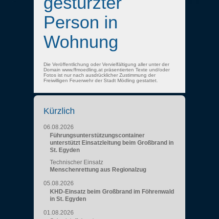
gestürzter
Person in
Wohnung
Die Veröffentlichung oder Vervielfältigung aller unter der
Domain www.ffmoedling.at präsentierten Texte und/oder
Fotos ist nur nach ausdrücklicher Zustimmung der
Freiwilligen Feuerwehr der Stadt Mödling gestattet.
Kürzlich
06.08.2026
Führungsunterstützungscontainer
unterstützt Einsatzleitung beim Großbrand in
St. Egyden
Technischer Einsatz
Menschenrettung aus Regionalzug
05.08.2026
KHD-Einsatz beim Großbrand im Föhrenwald
in St. Egyden
01.08.2026