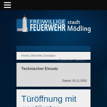
Home
|
Berichte
|
Einsätze
< Zurück zur Übersicht
Technischer Einsatz
Datum: 03.11.2002
Türöffnung mit