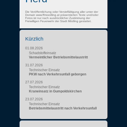
Die Veröffentlichung oder Vervielfältigung aller unter der
Domain www.ffmoedling.at präsentierten Texte und/oder
Fotos ist nur nach ausdrücklicher Zustimmung der
Freiwilligen Feuerwehr der Stadt Mödling gestattet.
Kürzlich
01.08.2026
Schadstoffeinsatz
Vermeintlicher Betriebsmittelaustritt
31.07.2026
Technischer Einsatz
PKW nach Verkehrsunfall geborgen
27.07.2026
Technischer Einsatz
Kraneinsatz in Gumpoldskirchen
23.07.2026
Technischer Einsatz
Betriebsmittelaustritt nach Verkehrsunfall