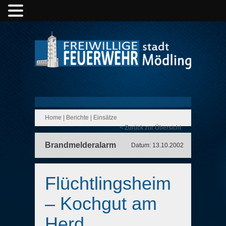
Home
|
Berichte
|
Einsätze
< Zurück zur Übersicht
Brandmelderalarm
Datum: 13.10.2002
Flüchtlingsheim
– Kochgut am
Herd