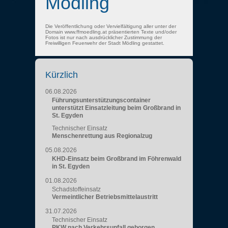
Mödling
Die Veröffentlichung oder Vervielfältigung aller unter der
Domain www.ffmoedling.at präsentierten Texte und/oder
Fotos ist nur nach ausdrücklicher Zustimmung der
Freiwilligen Feuerwehr der Stadt Mödling gestattet.
Kürzlich
06.08.2026
Führungsunterstützungscontainer
unterstützt Einsatzleitung beim Großbrand in
St. Egyden
Technischer Einsatz
Menschenrettung aus Regionalzug
05.08.2026
KHD-Einsatz beim Großbrand im Föhrenwald
in St. Egyden
01.08.2026
Schadstoffeinsatz
Vermeintlicher Betriebsmittelaustritt
31.07.2026
Technischer Einsatz
PKW nach Verkehrsunfall geborgen