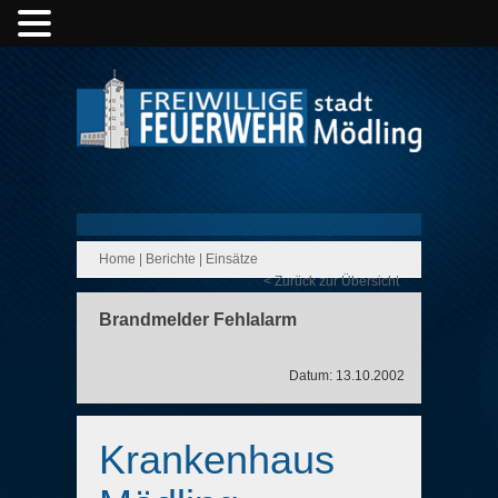
Home
|
Berichte
|
Einsätze
< Zurück zur Übersicht
Brandmelder Fehlalarm
Datum: 13.10.2002
Krankenhaus