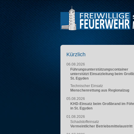
Kürzlich
06.08.2026
Führungsunterstützungscontainer
unterstützt Einsatzleitung beim Groß
St. Egyden
Technischer Einsatz
Menschenrettung aus Regionalzug
05.08.2026
KHD-Einsatz beim Großbrand im Föh
in St. Egyden
01.08.2026
Schadstoffeinsatz
Vermeintlicher Betriebsmittelaustritt