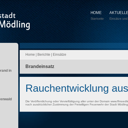
HOME
AKTUELL
Startseite
Einsätze und
Home
|
Berichte
|
Einsätze
Brandeinsatz
brand in
Rauchentwicklung au
renwald
Die Veröffentlichung oder Vervielfältigung aller unter der Domain www.ffmoedli
nach ausdrücklicher Zustimmung der Freiwilligen Feuerwehr der Stadt Mödling 