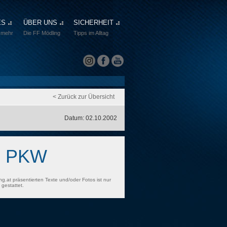
ES
ÜBER UNS
SICHERHEIT
 mehr
Die FF Mödling
Tipps im Alltag
< Zurück zur Übersicht
Datum: 02.10.2002
s PKW
ng.at präsentierten Texte und/oder Fotos ist nur
gestattet.