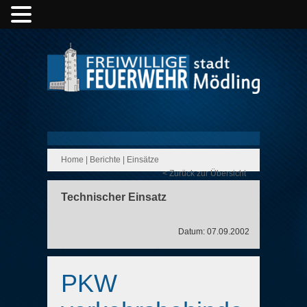
Home
|
Berichte
|
Einsätze
< Zurück zur Übersicht
Technischer Einsatz
Datum: 07.09.2002
PKW