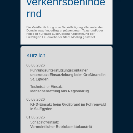
verkehrsbehinde
rnd
Die Veröffentlichung oder Vervielfältigung aller unter der
Domain www.ffmoedling.at präsentierten Texte und/oder
Fotos ist nur nach ausdrücklicher Zustimmung der
Freiwilligen Feuerwehr der Stadt Mödling gestattet.
Kürzlich
06.08.2026
Führungsunterstützungscontainer
unterstützt Einsatzleitung beim Großbrand in
St. Egyden
Technischer Einsatz
Menschenrettung aus Regionalzug
05.08.2026
KHD-Einsatz beim Großbrand im Föhrenwald
in St. Egyden
01.08.2026
Schadstoffeinsatz
Vermeintlicher Betriebsmittelaustritt