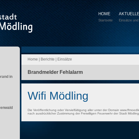
HOME
AKTUELL
Startseite
Einsätze und
Home
|
Berichte
|
Einsätze
Brandmelder Fehlalarm
brand in
Wifi Mödling
renwald
Die Veröffentlichung oder Vervielfältigung aller unter der Domain www.ffmoedli
nach ausdrücklicher Zustimmung der Freiwilligen Feuerwehr der Stadt Mödling 