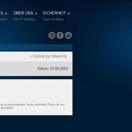
ES
ÜBER UNS
SICHERHEIT
 mehr
Die FF Mödling
Tipps im Alltag
< Zurück zur Übersicht
Datum: 23.08.2002
ng.at präsentierten Texte und/oder Fotos ist nur
gestattet.