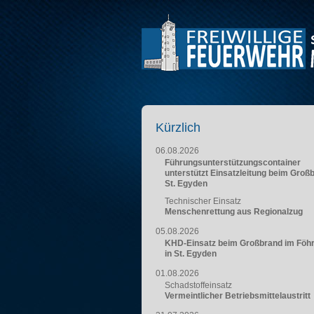
Kürzlich
06.08.2026
Führungsunterstützungscontainer
unterstützt Einsatzleitung beim Groß
St. Egyden
Technischer Einsatz
Menschenrettung aus Regionalzug
05.08.2026
KHD-Einsatz beim Großbrand im Föh
in St. Egyden
01.08.2026
Schadstoffeinsatz
Vermeintlicher Betriebsmittelaustritt