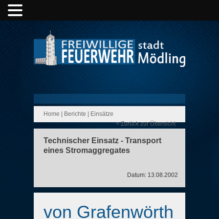
Home
|
Berichte
|
Einsätze
< Zurück zur Übersicht
Technischer Einsatz - Transport
eines Stromaggregates
Datum: 13.08.2002
von Grafenwörth