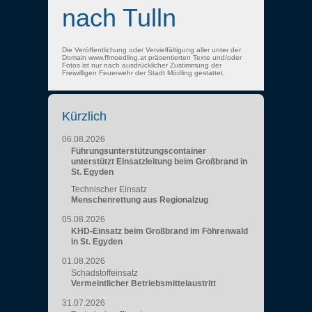
nach Tulln
Die Veröffentlichung oder Vervielfältigung aller unter der
Domain www.ffmoedling.at präsentierten Texte und/oder
Fotos ist nur nach ausdrücklicher Zustimmung der
Freiwilligen Feuerwehr der Stadt Mödling gestattet.
Kürzlich
06.08.2026
Führungsunterstützungscontainer
unterstützt Einsatzleitung beim Großbrand in
St. Egyden
Technischer Einsatz
Menschenrettung aus Regionalzug
05.08.2026
KHD-Einsatz beim Großbrand im Föhrenwald
in St. Egyden
01.08.2026
Schadstoffeinsatz
Vermeintlicher Betriebsmittelaustritt
31.07.2026