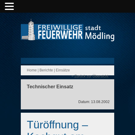
Home
|
Berichte
|
Einsätze
< Zurück zur Übersicht
Technischer Einsatz
Datum: 13.08.2002
Türöffnung –