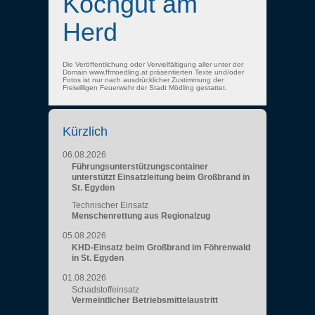
Kochgut am
Herd
Die Veröffentlichung oder Vervielfältigung aller unter der
Domain www.ffmoedling.at präsentierten Texte und/oder
Fotos ist nur nach ausdrücklicher Zustimmung der
Freiwilligen Feuerwehr der Stadt Mödling gestattet.
Kürzlich
06.08.2026
Führungsunterstützungscontainer
unterstützt Einsatzleitung beim Großbrand in
St. Egyden
Technischer Einsatz
Menschenrettung aus Regionalzug
05.08.2026
KHD-Einsatz beim Großbrand im Föhrenwald
in St. Egyden
01.08.2026
Schadstoffeinsatz
Vermeintlicher Betriebsmittelaustritt