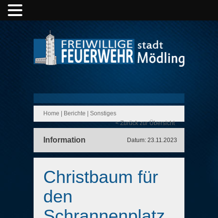
Home
|
Berichte
|
Sonstiges
< Zurück zur Übersicht
Information
Datum: 23.11.2023
Christbaum für
den
Schrannenplatz