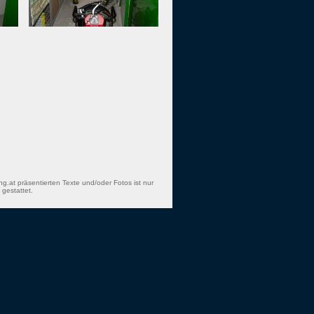
ng.at präsentierten Texte und/oder Fotos ist nur
gestattet.