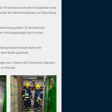
r Ort konnte durch den Einsatzleiter eine
 wurde ein Atemschutztrupp zur Erkundung
Entwarnung geben. Es konnte kein
iner Heizungsanlage durch einen
rdung besteht wurde durch die
 dem Keller gedrückt.
eugen aus. Neben der Feuerwehr standen
 im Einsatz.