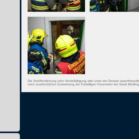
Die Veröffentlichung oder Vervielfältigung aller unter der Domain www.ffmoedli
nach ausdrücklicher Zustimmung der Freiwilligen Feuerwehr der Stadt Mödling 