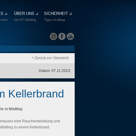
ES
ÜBER UNS
SICHERHEIT
 mehr
Die FF Mödling
Tipps im Alltag
< Zurück zur Übersicht
Datum: 07.11.2023
m Kellerbrand
hr in Mödling
nhauses eine Rauchentwicklung und
 Mödling zu einem Kellerbrand