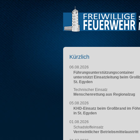
Kürzlich
06.08.2026
Führungsunterstützungscontainer
unterstützt Einsatzleitung beim Groß
St. Egyden
Technischer Einsatz
Menschenrettung aus Regionalzug
05.08.2026
KHD-Einsatz beim Großbrand im Föh
in St. Egyden
01.08.2026
Schadstoffeinsatz
Vermeintlicher Betriebsmittelaustritt