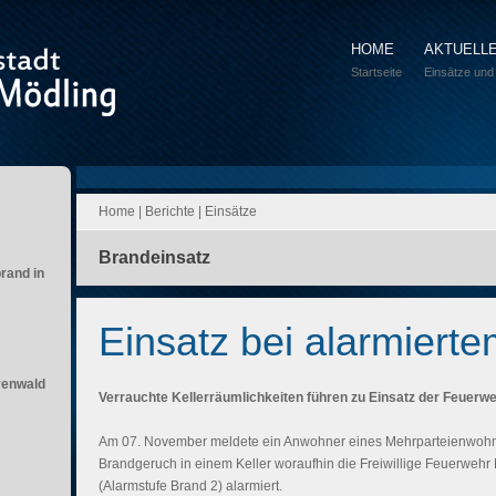
HOME
AKTUELL
Startseite
Einsätze und
Home
|
Berichte
|
Einsätze
Brandeinsatz
brand in
Einsatz bei alarmierte
renwald
Verrauchte Kellerräumlichkeiten führen zu Einsatz der Feuerwe
Am 07. November meldete ein Anwohner eines Mehrparteienwoh
Brandgeruch in einem Keller woraufhin die Freiwillige Feuerwehr
(Alarmstufe Brand 2) alarmiert.