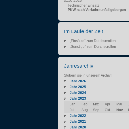
31.07.2026
Technischer Einsatz
PKW nach Verkehrsunfall geborgen
Im Laufe der Zeit
„Einsätze“ zum Durchscrollen
„Sonstige“ zum Durchscrollen
Jahresarchiv
Stöbern sie in unserem Archiv!
Jahr 2026
Jahr 2025
Jahr 2024
Jahr 2023
Jan
Feb
Mrz
Apr
Mai
Jul
Aug
Sep
Okt
Nov
Jahr 2022
Jahr 2021
Jahr 2020