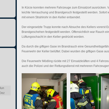
In Kürze konnten mehrere Fahrzeuge zum Einsatzort ausrücken. Vo
leichte Verrauchung und Brandgeruch festgestellt werden. Sofort
mit einem Strahlrohr in den Keller entsendet.
Der eingesetzte Trupp konnte nach Absuche des Kellers vorerst 
Brandgeschehen festgestellt werden. Offensichtlich war Rauch e
Lüftungsschacht in den Keller gedrückt worden.
Da durch die giftigen Gase im Brandrauch eine Gesundheitsgefäh
Feuerwehr der Keller belüftet. Dabei wurden die giftigen Gase aus
Die Feuerwehr Mödling rückte mit 27 Einsatzkräften und 4 Fahrz
auch die Polizei und der Rettungsdienst mit mehreren Fahrzeugen
Jun
Dez