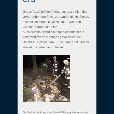
Gegen Abschluß der Aufräumungsarbeiten des
vorhergehenden Einsatzes wurde die im Einsatz
befindliche Mannschaft zu einem weiteren
Containerbrand alarmiert.
Auch diesmal stand ein Altpapiercontainer in
Vollbrand, welcher schnell gelöscht wurde.
Um 03:45 rückten Tank 1 und Tank 2 mit 8 Mann
wieder ins Feuerwehrhaus ein.
Die Veröffentlichung oder Vervielfältigung aller unter der