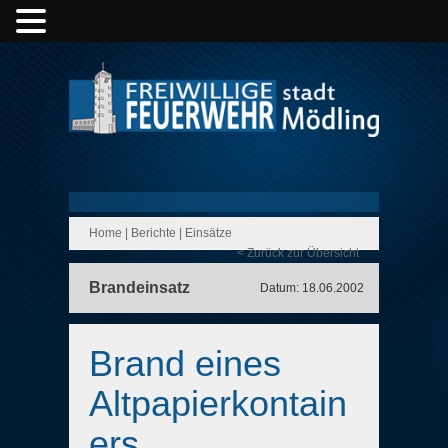
Home
|
Berichte
|
Einsätze
< Zurück zur Übersicht
Brandeinsatz
Datum: 18.06.2002
Brand eines
Altpapierkontain
ers