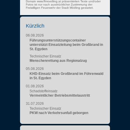
Domain www.ffmoedling.at präsentierten Texte und/oder
Fotos ist nur nach ausdrücklicher Zustimmung der
Freiwilligen Feuerwehr der Stadt Mödling gestattet.
Kürzlich
06.08.2026
Führungsunterstützungscontainer
unterstützt Einsatzleitung beim Großbrand in
St. Egyden
Technischer Einsatz
Menschenrettung aus Regionalzug
05.08.2026
KHD-Einsatz beim Großbrand im Föhrenwald
in St. Egyden
01.08.2026
Schadstoffeinsatz
Vermeintlicher Betriebsmittelaustritt
31.07.2026
Technischer Einsatz
PKW nach Verkehrsunfall geborgen