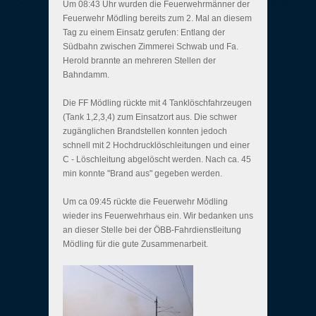
Um 08:43 Uhr wurden die Feuerwehrmänner der
Feuerwehr Mödling bereits zum 2. Mal an diesem
Tag zu einem Einsatz gerufen: Entlang der
Südbahn zwischen Zimmerei Schwab und Fa.
Herold brannte an mehreren Stellen der
Bahndamm.
Die FF Mödling rückte mit 4 Tanklöschfahrzeugen
(Tank 1,2,3,4) zum Einsatzort aus. Die schwer
zugänglichen Brandstellen konnten jedoch
schnell mit 2 Hochdrucklöschleitungen und einer
C - Löschleitung abgelöscht werden. Nach ca. 45
min konnte "Brand aus" gegeben werden.
Um ca 09:45 rückte die Feuerwehr Mödling
wieder ins Feuerwehrhaus ein. Wir bedanken uns
an dieser Stelle bei der ÖBB-Fahrdienstleitung
Mödling für die gute Zusammenarbeit.