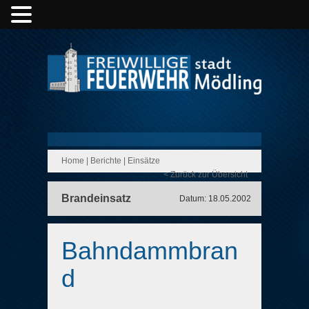
Home
|
Berichte
|
Einsätze
< Zurück zur Übersicht
Brandeinsatz
Datum: 18.05.2002
Bahndammbran
d