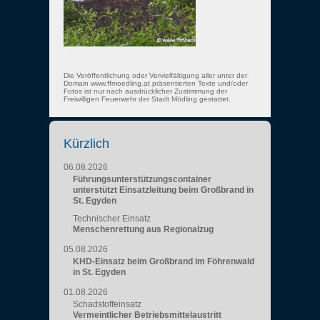
Die Veröffentlichung oder Vervielfältigung aller unter der
Domain www.ffmoedling.at präsentierten Texte und/oder
Fotos ist nur nach ausdrücklicher Zustimmung der
Freiwilligen Feuerwehr der Stadt Mödling gestattet.
Kürzlich
06.08.2026
Führungsunterstützungscontainer
unterstützt Einsatzleitung beim Großbrand in
St. Egyden
Technischer Einsatz
Menschenrettung aus Regionalzug
05.08.2026
KHD-Einsatz beim Großbrand im Föhrenwald
in St. Egyden
01.08.2026
Schadstoffeinsatz
Vermeintlicher Betriebsmittelaustritt