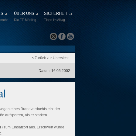
ES
ÜBER UNS
SICHERHEIT
 mehr
Die FF Mödling
Tipps im Alltag
< Zurück zur Übersicht
Datum: 16.05.2002
al
 wegen eines Brandverdachts ein: der
ße aufsperren, als er starken
1) zum Einsatzort aus. Erschwert wurde
.