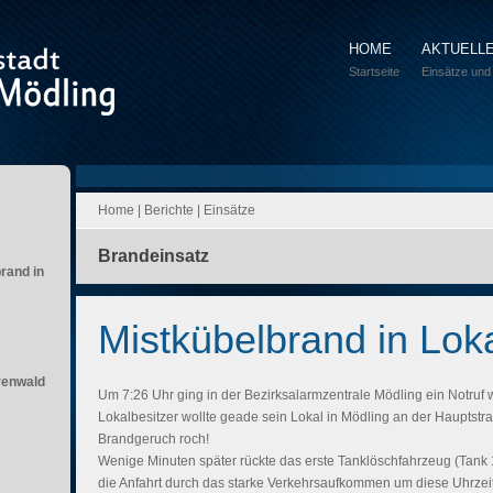
HOME
AKTUELL
Startseite
Einsätze und
Home
|
Berichte
|
Einsätze
Brandeinsatz
brand in
Mistkübelbrand in Lok
renwald
Um 7:26 Uhr ging in der Bezirksalarmzentrale Mödling ein Notruf
Lokalbesitzer wollte geade sein Lokal in Mödling an der Hauptstra
Brandgeruch roch!
Wenige Minuten später rückte das erste Tanklöschfahrzeug (Tank 
die Anfahrt durch das starke Verkehrsaufkommen um diese Uhrzeit