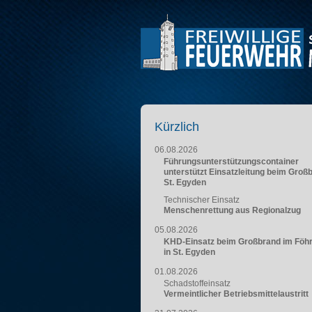
Kürzlich
06.08.2026
Führungsunterstützungscontainer
unterstützt Einsatzleitung beim Groß
St. Egyden
Technischer Einsatz
Menschenrettung aus Regionalzug
05.08.2026
KHD-Einsatz beim Großbrand im Föh
in St. Egyden
01.08.2026
Schadstoffeinsatz
Vermeintlicher Betriebsmittelaustritt