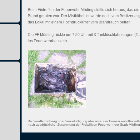
Beim Eintreffen der Feuerwehr Möding stellte sich heraus, das ein
Brand geraten war. Der Mistkübel, er wurde noch vom Besitzer abg
das Lokal mit einem Hochdrucklüfter vom Brandrauch befreit.
Die FF Mödling rückte um 7:50 Uhr mit 3 Tanklöschfahrzeugen (Ta
ins Feuerwehrhaus ein.
Die Veröffentlichung oder Vervielfältigung aller unter der Domain www.ffmoedli
nach ausdrücklicher Zustimmung der Freiwilligen Feuerwehr der Stadt Mödling 