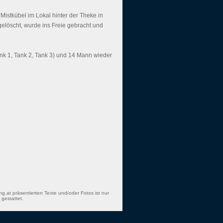
 Mistkübel im Lokal hinter der Theke in
elöscht, wurde ins Freie gebracht und
nk 1, Tank 2, Tank 3) und 14 Mann wieder
ng.at präsentierten Texte und/oder Fotos ist nur
gestattet.