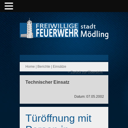
Home
|
Berichte
|
Einsätze
< Zurück zur Übersicht
Technischer Einsatz
Datum: 07.05.2002
Türöffnung mit