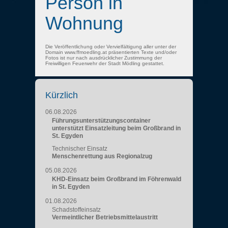
Person in
Wohnung
Die Veröffentlichung oder Vervielfältigung aller unter der
Domain www.ffmoedling.at präsentierten Texte und/oder
Fotos ist nur nach ausdrücklicher Zustimmung der
Freiwilligen Feuerwehr der Stadt Mödling gestattet.
Kürzlich
06.08.2026
Führungsunterstützungscontainer
unterstützt Einsatzleitung beim Großbrand in
St. Egyden
Technischer Einsatz
Menschenrettung aus Regionalzug
05.08.2026
KHD-Einsatz beim Großbrand im Föhrenwald
in St. Egyden
01.08.2026
Schadstoffeinsatz
Vermeintlicher Betriebsmittelaustritt