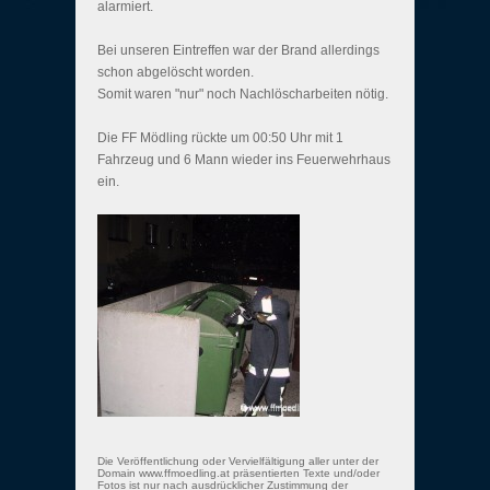
alarmiert.
Bei unseren Eintreffen war der Brand allerdings
schon abgelöscht worden.
Somit waren "nur" noch Nachlöscharbeiten nötig.
Die FF Mödling rückte um 00:50 Uhr mit 1
Fahrzeug und 6 Mann wieder ins Feuerwehrhaus
ein.
Die Veröffentlichung oder Vervielfältigung aller unter der
Domain www.ffmoedling.at präsentierten Texte und/oder
Fotos ist nur nach ausdrücklicher Zustimmung der