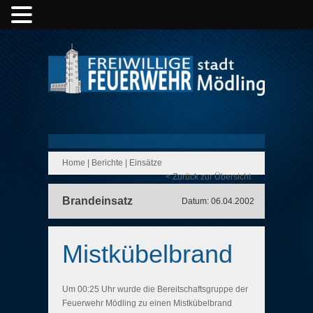
Home
|
Berichte
|
Einsätze
< Zurück zur Übersicht
Brandeinsatz
Datum: 06.04.2002
Mistkübelbrand
Um 00:25 Uhr wurde die Bereitschaftsgruppe der
Feuerwehr Mödling zu einen Mistkübelbrand