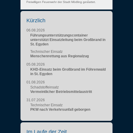
Freiwilligen Feuerwehr der Stadt Mödling gestattet.
Kürzlich
06.08.2026
Führungsunterstützungscontainer
unterstützt Einsatzleitung beim Großbrand in
St. Egyden
Technischer Einsatz
Menschenrettung aus Regionalzug
05.08.2026
KHD-Einsatz beim Großbrand im Föhrenwald
in St. Egyden
01.08.2026
Schadstoffeinsatz
Vermeintlicher Betriebsmittelaustritt
31.07.2026
Technischer Einsatz
PKW nach Verkehrsunfall geborgen
Im Laufe der Zeit